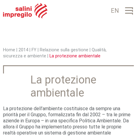
Jump to navigation
EN
Home
|
2014
|
FY
|
Relazione sulla gestione
|
Qualità,
sicurezza e ambiente
|
La protezione ambientale
T
u
La protezione
s
ambientale
e
i
La protezione dell’ambiente costituisce da sempre una
q
priorità per il Gruppo, formalizzata fin dal 2002 – tra le prime
aziende in Europa – in una specifica Politica Ambientale. Da
u
allora il Gruppo ha implementato presso tutte le proprie
realtà operative un sistema di gestione ambientale
i