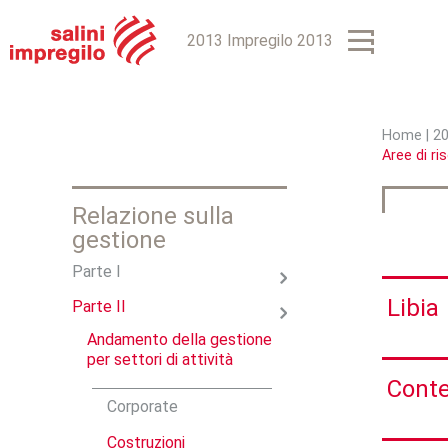
2013 Impregilo 2013
Home
|
2
Aree di ri
T
u
Relazione sulla
s
gestione
e
Parte I
i
Libia
Parte II
q
Andamento della gestione
per settori di attività
u
Conte
Corporate
i
Costruzioni