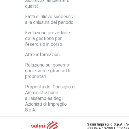
Sicurezza, ambiente e
qualità
Fatti di rilievo successivi
alla chiusura del periodo
Evoluzione prevedibile
della gestione per
l’esercizio in corso
Altre informazioni
Relazione sul governo
societario e gli assetti
proprietari
Proposta del Consiglio di
Amministrazione
all’assemblea degli
Azionisti di Impregilo
S.p.A.
Salini Impregilo S.p.A.
| S
+39 06 6776288 | info@salin