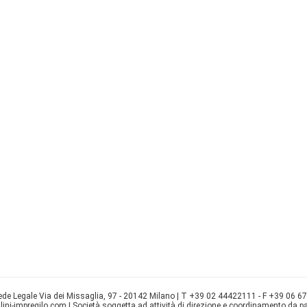
ede Legale Via dei Missaglia, 97 - 20142 Milano | T +39 02 44422111 - F +39 06 6
i-impregilo.com | Società soggetta ad attività di direzione e coordinamento da part