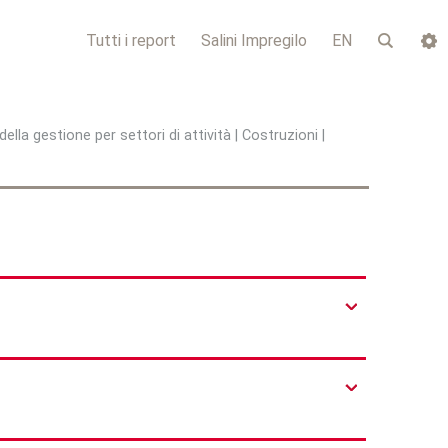
Tutti i report
Salini Impregilo
EN
lla gestione per settori di attività
|
Costruzioni
|