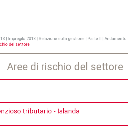
Jump to navigation
013
|
Impregilo 2013
|
Relazione sulla gestione
|
Parte II
|
Andamento de
schio del settore
Aree di rischio del settore
nzioso tributario - Islanda