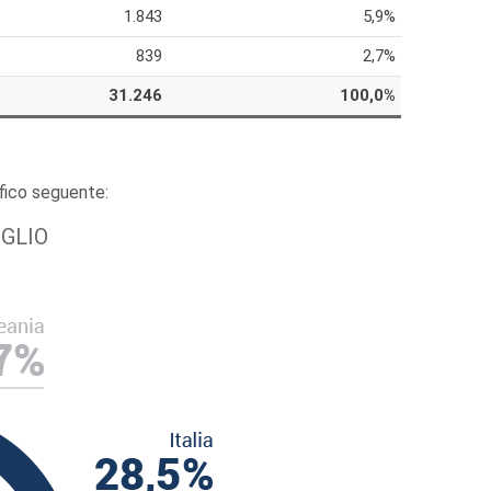
1.843
5,9%
839
2,7%
31.246
100,0%
rafico seguente:
GLIO