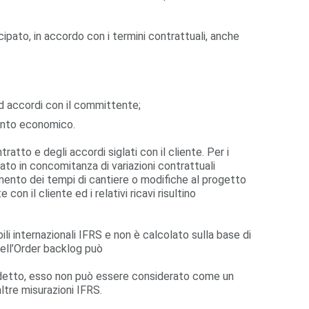
ipato, in accordo con i termini contrattuali, anche
d accordi con il committente;
conto economico.
atto e degli accordi siglati con il cliente. Per i
nato in concomitanza di variazioni contrattuali
mento dei tempi di cantiere o modifiche al progetto
con il cliente ed i relativi ricavi risultino
ili internazionali IFRS e non è calcolato sulla base di
dell’Order backlog può
nto detto, esso non può essere considerato come un
altre misurazioni IFRS.