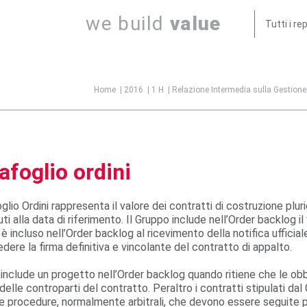
we build
value
Tutti i re
Jump to navigation
Home
|
2016
|
1 H
|
Relazione Intermedia sulla Gestione
afoglio ordini
glio Ordini rappresenta il valore dei contratti di costruzione pluri
uti alla data di riferimento. Il Gruppo include nell’Order backlog i
è incluso nell’Order backlog al ricevimento della notifica uffici
dere la firma definitiva e vincolante del contratto di appalto.
 include un progetto nell’Order backlog quando ritiene che le ob
delle controparti del contratto. Peraltro i contratti stipulati d
e procedure, normalmente arbitrali, che devono essere seguite pe