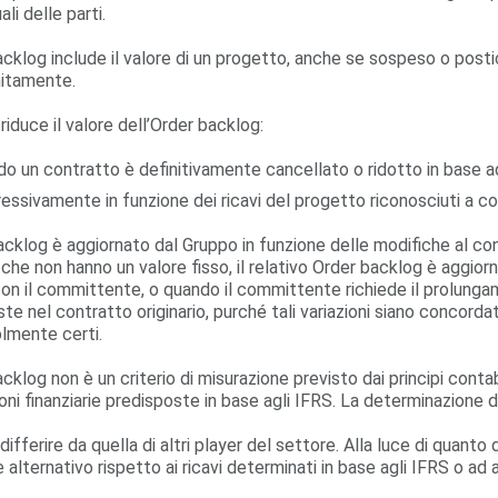
li delle parti.
acklog include il valore di un progetto, anche se sospeso o postic
nitamente.
riduce il valore dell’Order backlog:
o un contratto è definitivamente cancellato o ridotto in base a
essivamente in funzione dei ricavi del progetto riconosciuti a 
acklog è aggiornato dal Gruppo in funzione delle modifiche al contr
 che non hanno un valore fisso, il relativo Order backlog è aggior
con il committente, o quando il committente richiede il prolunga
te nel contratto originario, purché tali variazioni siano concordate 
lmente certi.
acklog non è un criterio di misurazione previsto dai principi contab
oni finanziarie predisposte in base agli IFRS. La determinazione 
differire da quella di altri player del settore. Alla luce di qua
e alternativo rispetto ai ricavi determinati in base agli IFRS o ad 