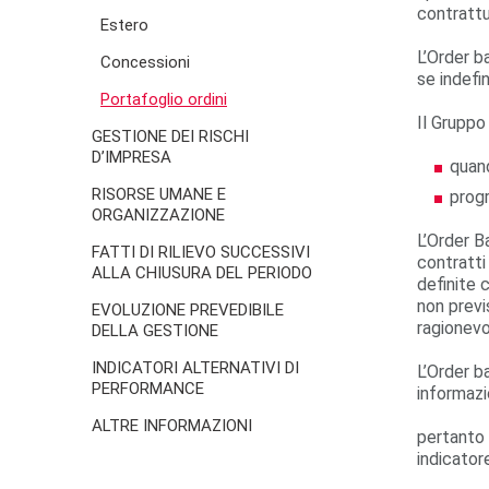
contrattua
Estero
L’Order b
Concessioni
se indefi
Portafoglio ordini
Il Gruppo 
GESTIONE DEI RISCHI
D’IMPRESA
quand
RISORSE UMANE E
progr
ORGANIZZAZIONE
L’Order B
FATTI DI RILIEVO SUCCESSIVI
contratti
ALLA CHIUSURA DEL PERIODO
definite 
non previs
EVOLUZIONE PREVEDIBILE
ragionevo
DELLA GESTIONE
INDICATORI ALTERNATIVI DI
L’Order b
PERFORMANCE
informazi
ALTRE INFORMAZIONI
pertanto 
indicator