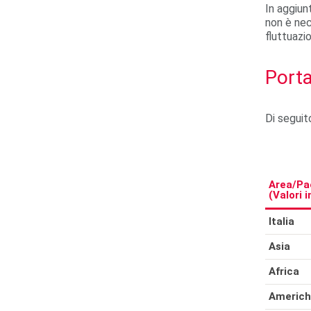
In aggiun
non è nec
fluttuazio
Porta
Di seguito
Area/Pa
(Valori i
Italia
Asia
Africa
Americ