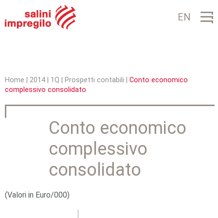
Jump to navigation
EN
Home
|
2014
|
1Q
|
Prospetti contabili
|
Conto economico
complessivo consolidato
T
u
Conto economico
s
complessivo
e
i
consolidato
q
(Valori in Euro/000)
u
i