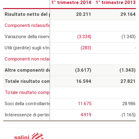
1° trimestre 2014
1° trimestre 2013
Risultato netto del periodo (a)
20.211
29.164
Componenti riclassificabili in periodi successivi nel risultato del p
Variazione della riserva di conversione
(3.334)
(1.343)
Utili (perdite) sugli strumenti di copertura di flussi finanziari (Ca
(283)
-
Componenti non riclassificabili in periodi successivi nel risultato d
Altre componenti del risultato complessivo (b)
(3.617)
(1.343)
Totale risultato complessivo (a) + (b)
16.594
27.821
Totale risultato complessivo attribuito a:
Soci della controllante
11.675
28.986
Interessenze di pertinenza di terzi
4.919
(1.165)