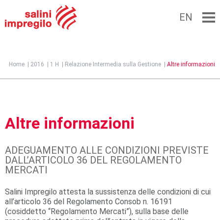
EN
Jump to navigation
Home
|
2016
|
1 H
|
Relazione Intermedia sulla Gestione
|
Altre informazioni
Altre informazioni
ADEGUAMENTO ALLE CONDIZIONI PREVISTE
DALL’ARTICOLO 36 DEL REGOLAMENTO
MERCATI
Salini Impregilo attesta la sussistenza delle condizioni di cui
all’articolo 36 del Regolamento Consob n. 16191
(cosiddetto “Regolamento Mercati”), sulla base delle