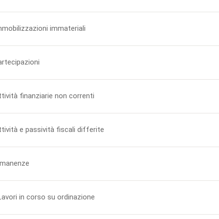
mmobilizzazioni immateriali
artecipazioni
ttività finanziarie non correnti
ttività e passività fiscali differite
Rimanenze
Lavori in corso su ordinazione