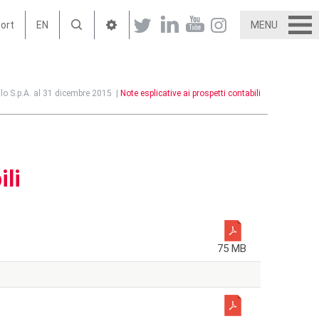
port
EN
MENU
gilo S.p.A. al 31 dicembre 2015
|
Note esplicative ai prospetti contabili
ili
75 MB