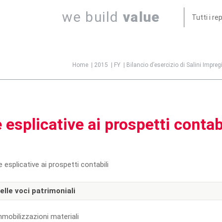
we build
value
Tutti i re
Jump to navigation
Home
|
2015
|
FY
|
Bilancio d’esercizio di Salini Impre
 esplicative ai prospetti contab
 esplicative ai prospetti contabili
delle voci patrimoniali
mmobilizzazioni materiali