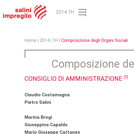
2014 1H
Home
|
2014
|
1H
|
Composizione degli Organi Sociali
T
u
Composizione deg
s
(I)
CONSIGLIO DI AMMINISTRAZIONE
e
i
Claudio Costamagna
q
Pietro Salini
u
Marina Brogi
i
Giuseppina Capaldo
Mario Giuseppe Cattaneo