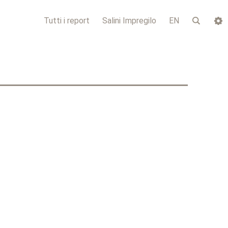
Tutti i report
Salini Impregilo
EN