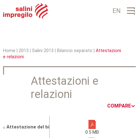
Jump to navigation
EN
Home
|
2013
|
Salini 2013
|
Bilancio separato
|
Attestazioni
e relazioni
T
u
Attestazioni e
s
relazioni
e
i
COMPARE
q
u
Attestazione del bilancio separato
0.5 MB
i