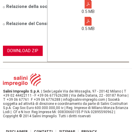
Relazione della società di revisione
0.5 MB
Relazione del Consiglio Sindacale
0.5 MB
DOWNLOAD ZIP
Salini Impregilo S.p.A.
| Sede Legale Via dei Missaglia, 97 - 20142 Milano | T
+39 02 44422111 - F +39 06 677626288 | Via della Dataria, 22 - 00187 Roma |
T +39 06 67761 F +39 06 6776288 | info@salini-impregilo.com | Società
soggetta ad attività di direzione e coordinamento da parte di Salini Costruttori
S.p.A. Cap Soc Euro 600.000.000,00 iv | Reg. Imprese di Milano Monza Brianza
Lodi | CF e N Iscr. Reg.Imprese Mi: 00830660155 P IVA 02895590962 |
Copyright © 2014 Salini Impregilo. Tutti i diritti riservati
DISCLAIMER
CONTATTI
SITEMAP
PRIVACY