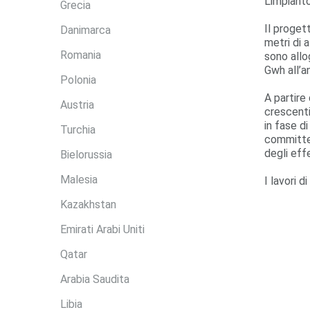
L’impiant
Grecia
Il proget
Danimarca
metri di 
Romania
sono allo
Gwh all’a
Polonia
A partire
Austria
crescenti
in fase d
Turchia
committen
degli eff
Bielorussia
Malesia
I lavori d
Kazakhstan
Emirati Arabi Uniti
Qatar
Arabia Saudita
Libia