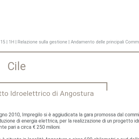
Jump to navigation
015
|
1H
|
Relazione sulla gestione
|
Andamento delle principali Comme
Cile
to Idroelettrico di Angostura
ugno 2010, Impregilo si è aggiudicata la gara promossa dal commi
duzione di energia elettrica, per la realizzazione di un progetto i
te pari a circa € 250 milioni.