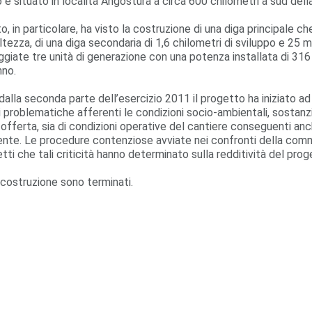
o è situato in località Angostura a circa 600 chilometri a sud dell
to, in particolare, ha visto la costruzione di una diga principale 
altezza, di una diga secondaria di 1,6 chilometri di sviluppo e 25 
ggiate tre unità di generazione con una potenza installata di 316
nno.
 dalla seconda parte dell’esercizio 2011 il progetto ha iniziato ad 
 problematiche afferenti le condizioni socio-ambientali, sostanzi
i offerta, sia di condizioni operative del cantiere conseguenti anch
te. Le procedure contenziose avviate nei confronti della comm
etti che tali criticità hanno determinato sulla redditività del prog
i costruzione sono terminati.