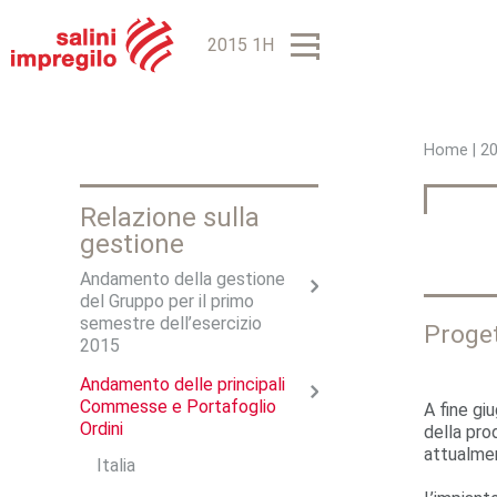
2015 1H
Home
|
2
T
Relazione sulla
u
gestione
s
Andamento della gestione
e
del Gruppo per il primo
semestre dell’esercizio
Proget
i
2015
q
Andamento delle principali
Commesse e Portafoglio
A fine gi
u
Ordini
della pro
attualmen
i
Italia