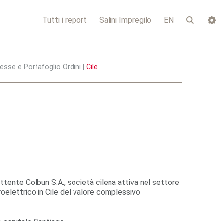
Tutti i report
Salini Impregilo
EN
sse e Portafoglio Ordini
|
Cile
ttente Colbun S.A., società cilena attiva nel settore
droelettrico in Cile del valore complessivo