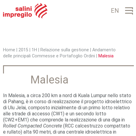
Jump to navigation
EN
Home
|
2015
|
1H
|
Relazione sulla gestione
|
Andamento
delle principali Commesse e Portafoglio Ordini
|
Malesia
T
u
Malesia
s
e
In Malesia, a circa 200 km a nord di Kuala Lumpur nello stato
i
di Pahang, è in corso di realizzazione il progetto idroelettrico
di Ulu Jelai, composto inizialmente di un primo lotto relativo
q
alle strade di accesso (CW1) e un secondo lotto
(CW2+EM1) che comprende la realizzazione di una diga in
u
Rolled Compacted Concrete
(RCC calcestruzzo compattato
e rullato) alta 90 metri, di una centrale idroelettrica in
i