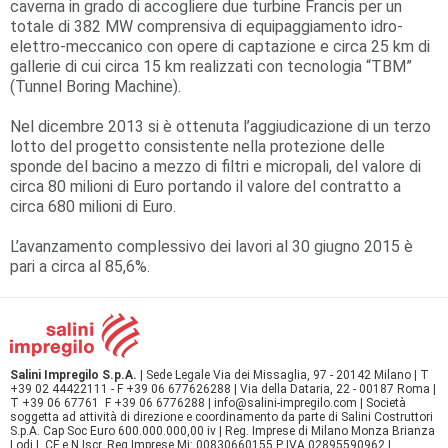
caverna in grado di accogliere due turbine Francis per un
totale di 382 MW comprensiva di equipaggiamento idro-
elettro-meccanico con opere di captazione e circa 25 km di
gallerie di cui circa 15 km realizzati con tecnologia “TBM”
(Tunnel Boring Machine).
Nel dicembre 2013 si è ottenuta l’aggiudicazione di un terzo
lotto del progetto consistente nella protezione delle
sponde del bacino a mezzo di filtri e micropali, del valore di
circa 80 milioni di Euro portando il valore del contratto a
circa 680 milioni di Euro.
L’avanzamento complessivo dei lavori al 30 giugno 2015 è
pari a circa al 85,6%.
Salini Impregilo S.p.A.
| Sede Legale Via dei Missaglia, 97 - 20142 Milano | T
+39 02 44422111 - F +39 06 677626288 | Via della Dataria, 22 - 00187 Roma |
T +39 06 67761 F +39 06 6776288 | info@salini-impregilo.com | Società
soggetta ad attività di direzione e coordinamento da parte di Salini Costruttori
S.p.A. Cap Soc Euro 600.000.000,00 iv | Reg. Imprese di Milano Monza Brianza
Lodi | CF e N Iscr. Reg.Imprese Mi: 00830660155 P IVA 02895590962 |