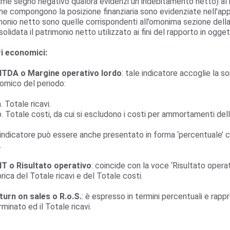
me segno negativo qualora evidenzi un indebitamento netto) al 
he compongono la posizione finanziaria sono evidenziate nell’app
monio netto sono quelle corrispondenti all’omonima sezione della 
olidata il patrimonio netto utilizzato ai fini del rapporto in ogg
ri economici:
ITDA o Margine operativo lordo
: tale indicatore accoglie la 
omico del periodo:
a. Totale ricavi.
b. Totale costi, da cui si escludono i costi per ammortamenti dell
indicatore può essere anche presentato in forma ‘percentuale’ 
.
IT o Risultato operativo
: coincide con la voce ‘Risultato ope
rica del Totale ricavi e del Totale costi.
turn on sales o R.o.S.
: è espresso in termini percentuali e rapp
minato ed il Totale ricavi.