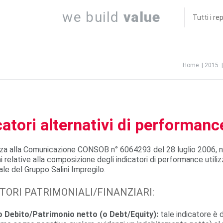
we build
value
Tutti i re
Jump to navigation
Home
|
2015
|
catori alternativi di performanc
za alla Comunicazione CONSOB n° 6064293 del 28 luglio 2006, ne
ni relative alla composizione degli indicatori di performance uti
nale del Gruppo Salini Impregilo.
TORI PATRIMONIALI/FINANZIARI:
 Debito/Patrimonio netto (o Debt/Equity):
tale indicatore è 