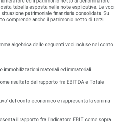
numeratore ed il patrimonio netto al denominatore.
osita tabella esposta nelle note esplicative. Le voci
situazione patrimoniale finanziaria consolidata. Su
etto comprende anche il patrimonio netto di terzi.
somma algebrica delle seguenti voci incluse nel conto
e immobilizzazioni materiali ed immateriali.
come risultato del rapporto fra EBITDA e Totale
rativo’ del conto economico e rappresenta la somma
resenta il rapporto fra l’indicatore EBIT come sopra