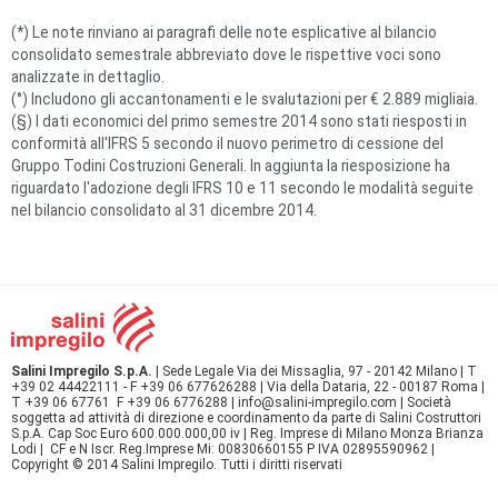
(*) Le note rinviano ai paragrafi delle note esplicative al bilancio
consolidato semestrale abbreviato dove le rispettive voci sono
analizzate in dettaglio.
(°) Includono gli accantonamenti e le svalutazioni per € 2.889 migliaia.
(§) I dati economici del primo semestre 2014 sono stati riesposti in
conformità all'IFRS 5 secondo il nuovo perimetro di cessione del
Gruppo Todini Costruzioni Generali. In aggiunta la riesposizione ha
riguardato l'adozione degli IFRS 10 e 11 secondo le modalità seguite
nel bilancio consolidato al 31 dicembre 2014.
Salini Impregilo S.p.A.
| Sede Legale Via dei Missaglia, 97 - 20142 Milano | T
+39 02 44422111 - F +39 06 677626288 | Via della Dataria, 22 - 00187 Roma |
T +39 06 67761 F +39 06 6776288 | info@salini-impregilo.com | Società
soggetta ad attività di direzione e coordinamento da parte di Salini Costruttori
S.p.A. Cap Soc Euro 600.000.000,00 iv | Reg. Imprese di Milano Monza Brianza
Lodi | CF e N Iscr. Reg.Imprese Mi: 00830660155 P IVA 02895590962 |
Copyright © 2014 Salini Impregilo. Tutti i diritti riservati