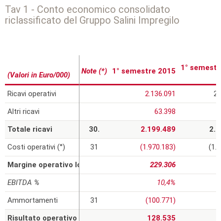
Tav 1 - Conto economico consolidato
riclassificato del Gruppo Salini Impregilo
1° semestr
Note (*)
1° semestre 2015
(Valori in Euro/000)
Ricavi operativi
2.136.091
2.
Altri ricavi
63.398
Totale ricavi
30.
2.199.489
2.1
Costi operativi (°)
31
(1.970.183)
(1.
Margine operativo lordo (EBITDA)
229.306
1
EBITDA %
10,4%
Ammortamenti
31
(100.771)
Risultato operativo (EBIT)
128.535
1