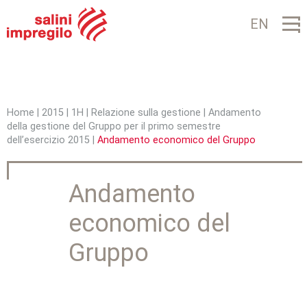
Jump to navigation
EN
Home
|
2015
|
1H
|
Relazione sulla gestione
|
Andamento
della gestione del Gruppo per il primo semestre
T
dell’esercizio 2015
|
Andamento economico del Gruppo
u
s
Andamento
e
economico del
i
Gruppo
q
u
i