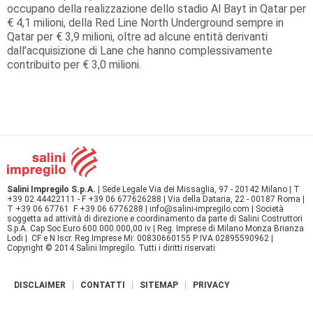
occupano della realizzazione dello stadio Al Bayt in Qatar per
€ 4,1 milioni, della Red Line North Underground sempre in
Qatar per € 3,9 milioni, oltre ad alcune entità derivanti
dall’acquisizione di Lane che hanno complessivamente
contribuito per € 3,0 milioni.
Salini Impregilo S.p.A.
| Sede Legale Via dei Missaglia, 97 - 20142 Milano | T
+39 02 44422111 - F +39 06 677626288 | Via della Dataria, 22 - 00187 Roma |
T +39 06 67761 F +39 06 6776288 | info@salini-impregilo.com | Società
soggetta ad attività di direzione e coordinamento da parte di Salini Costruttori
S.p.A. Cap Soc Euro 600.000.000,00 iv | Reg. Imprese di Milano Monza Brianza
Lodi | CF e N Iscr. Reg.Imprese Mi: 00830660155 P IVA 02895590962 |
Copyright © 2014 Salini Impregilo. Tutti i diritti riservati
DISCLAIMER
CONTATTI
SITEMAP
PRIVACY