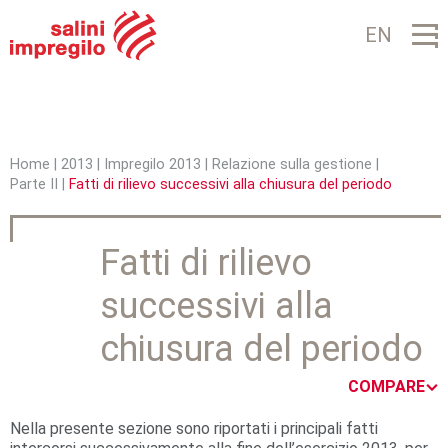
Jump to navigation
EN
Home
|
2013
|
Impregilo 2013
|
Relazione sulla gestione
|
Parte II
|
Fatti di rilievo successivi alla chiusura del periodo
T
u
Fatti di rilievo
s
successivi alla
e
i
chiusura del periodo
q
COMPARE
u
Nella presente sezione sono riportati i principali fatti
i