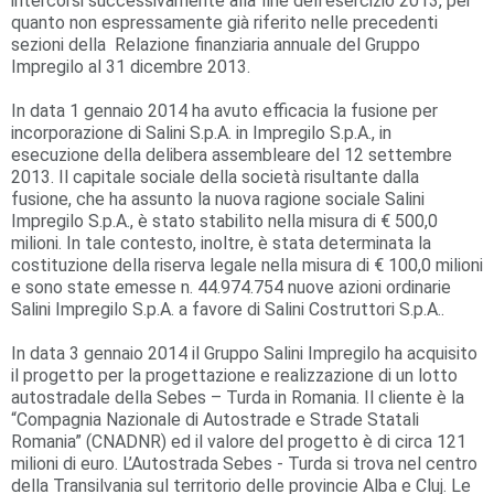
intercorsi successivamente alla fine dell’esercizio 2013, per
quanto non espressamente già riferito nelle precedenti
sezioni della Relazione finanziaria annuale del Gruppo
Impregilo al 31 dicembre 2013.
In data 1 gennaio 2014 ha avuto efficacia la fusione per
incorporazione di Salini S.p.A. in Impregilo S.p.A., in
esecuzione della delibera assembleare del 12 settembre
2013. Il capitale sociale della società risultante dalla
fusione, che ha assunto la nuova ragione sociale Salini
Impregilo S.p.A., è stato stabilito nella misura di € 500,0
milioni. In tale contesto, inoltre, è stata determinata la
costituzione della riserva legale nella misura di € 100,0 milioni
e sono state emesse n. 44.974.754 nuove azioni ordinarie
Salini Impregilo S.p.A. a favore di Salini Costruttori S.p.A..
In data 3 gennaio 2014 il Gruppo Salini Impregilo ha acquisito
il progetto per la progettazione e realizzazione di un lotto
autostradale della Sebes – Turda in Romania. Il cliente è la
“Compagnia Nazionale di Autostrade e Strade Statali
Romania” (CNADNR) ed il valore del progetto è di circa 121
milioni di euro. L’Autostrada Sebes - Turda si trova nel centro
della Transilvania sul territorio delle provincie Alba e Cluj. Le