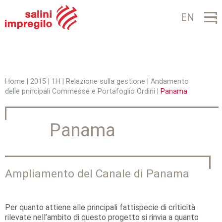
Jump to navigation
EN
Home
|
2015
|
1H
|
Relazione sulla gestione
|
Andamento
delle principali Commesse e Portafoglio Ordini
|
Panama
T
u
Panama
s
e
i
Ampliamento del Canale di Panama
q
u
Per quanto attiene alle principali fattispecie di criticità
rilevate nell’ambito di questo progetto si rinvia a quanto
i