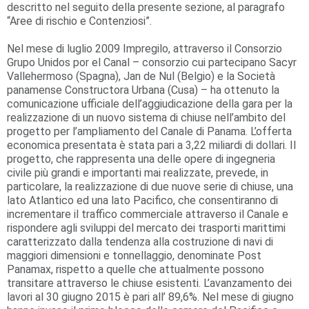
descritto nel seguito della presente sezione, al paragrafo
“Aree di rischio e Contenziosi”.
Nel mese di luglio 2009 Impregilo, attraverso il Consorzio
Grupo Unidos por el Canal – consorzio cui partecipano Sacyr
Vallehermoso (Spagna), Jan de Nul (Belgio) e la Società
panamense Constructora Urbana (Cusa) – ha ottenuto la
comunicazione ufficiale dell’aggiudicazione della gara per la
realizzazione di un nuovo sistema di chiuse nell’ambito del
progetto per l’ampliamento del Canale di Panama. L’offerta
economica presentata è stata pari a 3,22 miliardi di dollari. Il
progetto, che rappresenta una delle opere di ingegneria
civile più grandi e importanti mai realizzate, prevede, in
particolare, la realizzazione di due nuove serie di chiuse, una
lato Atlantico ed una lato Pacifico, che consentiranno di
incrementare il traffico commerciale attraverso il Canale e
rispondere agli sviluppi del mercato dei trasporti marittimi
caratterizzato dalla tendenza alla costruzione di navi di
maggiori dimensioni e tonnellaggio, denominate Post
Panamax, rispetto a quelle che attualmente possono
transitare attraverso le chiuse esistenti. L’avanzamento dei
lavori al 30 giugno 2015 è pari all’ 89,6%. Nel mese di giugno