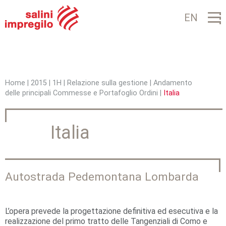
Jump to navigation
EN
Home
|
2015
|
1H
|
Relazione sulla gestione
|
Andamento
delle principali Commesse e Portafoglio Ordini
|
Italia
T
u
Italia
s
e
i
Autostrada Pedemontana Lombarda
q
u
L’opera prevede la progettazione definitiva ed esecutiva e la
realizzazione del primo tratto delle Tangenziali di Como e
i