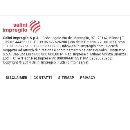
Salini Impregilo S.p.A.
| Sede Legale Via dei Missaglia, 97 - 20142 Milano | T
+39 02 44422111 - F +39 06 677626288 | Via della Dataria, 22 - 00187 Roma |
T +39 06 67761 F +39 06 6776288 | info@salini-impregilo.com | Società
soggetta ad attività di direzione e coordinamento da parte di Salini Costruttori
S.p.A. Cap Soc Euro 600.000.000,00 iv | Reg. Imprese di Milano Monza Brianza
Lodi | CF e N Iscr. Reg.Imprese Mi: 00830660155 P IVA 02895590962 |
Copyright © 2014 Salini Impregilo. Tutti i diritti riservati
DISCLAIMER
CONTATTI
SITEMAP
PRIVACY