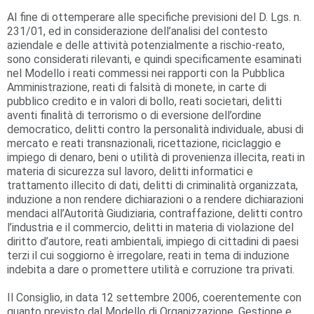
Al fine di ottemperare alle specifiche previsioni del D. Lgs. n.
231/01, ed in considerazione dell’analisi del contesto
aziendale e delle attività potenzialmente a rischio-reato,
sono considerati rilevanti, e quindi specificamente esaminati
nel Modello i reati commessi nei rapporti con la Pubblica
Amministrazione, reati di falsità di monete, in carte di
pubblico credito e in valori di bollo, reati societari, delitti
aventi finalità di terrorismo o di eversione dell’ordine
democratico, delitti contro la personalità individuale, abusi di
mercato e reati transnazionali, ricettazione, riciclaggio e
impiego di denaro, beni o utilità di provenienza illecita, reati in
materia di sicurezza sul lavoro, delitti informatici e
trattamento illecito di dati, delitti di criminalità organizzata,
induzione a non rendere dichiarazioni o a rendere dichiarazioni
mendaci all’Autorità Giudiziaria, contraffazione, delitti contro
l’industria e il commercio, delitti in materia di violazione del
diritto d’autore, reati ambientali, impiego di cittadini di paesi
terzi il cui soggiorno è irregolare, reati in tema di induzione
indebita a dare o promettere utilità e corruzione tra privati.
Il Consiglio, in data 12 settembre 2006, coerentemente con
quanto previsto dal Modello di Organizzazione, Gestione e