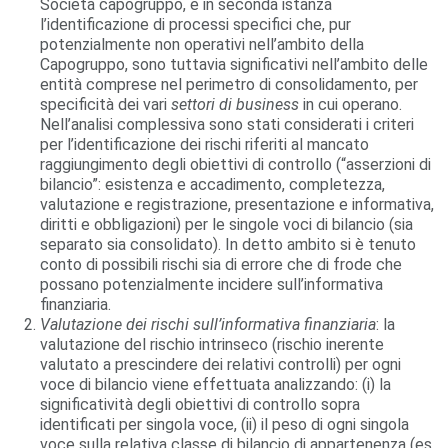
Società capogruppo, e in seconda istanza
l’identificazione di processi specifici che, pur
potenzialmente non operativi nell’ambito della
Capogruppo, sono tuttavia significativi nell’ambito delle
entità comprese nel perimetro di consolidamento, per
specificità dei vari
settori di business
in cui operano.
Nell’analisi complessiva sono stati considerati i criteri
per l’identificazione dei rischi riferiti al mancato
raggiungimento degli obiettivi di controllo (“asserzioni di
bilancio”: esistenza e accadimento, completezza,
valutazione e registrazione, presentazione e informativa,
diritti e obbligazioni) per le singole voci di bilancio (sia
separato sia consolidato). In detto ambito si è tenuto
conto di possibili rischi sia di errore che di frode che
possano potenzialmente incidere sull’informativa
finanziaria.
Valutazione dei rischi sull’informativa finanziaria
: la
valutazione del rischio intrinseco (rischio inerente
valutato a prescindere dei relativi controlli) per ogni
voce di bilancio viene effettuata analizzando: (i) la
significatività degli obiettivi di controllo sopra
identificati per singola voce, (ii) il peso di ogni singola
voce sulla relativa classe di bilancio di appartenenza (es.