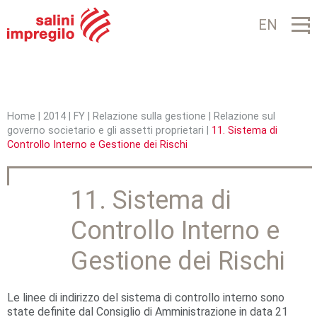
Jump to navigation
EN
Home
|
2014
|
FY
|
Relazione sulla gestione
|
Relazione sul
governo societario e gli assetti proprietari
|
11. Sistema di
T
Controllo Interno e Gestione dei Rischi
u
s
11. Sistema di
e
Controllo Interno e
i
Gestione dei Rischi
q
u
Le linee di indirizzo del sistema di controllo interno sono
i
state definite dal Consiglio di Amministrazione in data 21