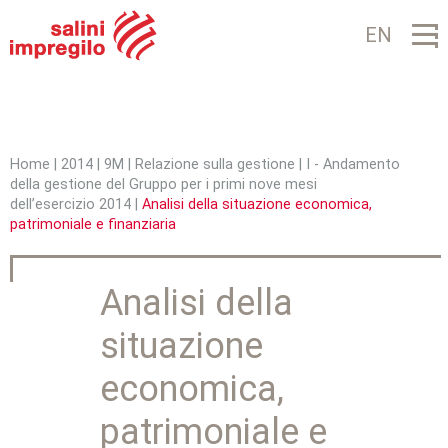
Jump to navigation
EN
Home
|
2014
|
9M
|
Relazione sulla gestione
|
I - Andamento
della gestione del Gruppo per i primi nove mesi
T
dell’esercizio 2014
|
Analisi della situazione economica,
u
patrimoniale e finanziaria
s
Analisi della
e
i
situazione
q
economica,
u
patrimoniale e
i